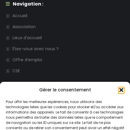
Navigation :
Accueil
Association
Lieux d’accueil
Êtes-vous avec nous ?
Offre d’emploi
CSE
Articles récents :
Gérer le consentement
L’Adapei 43 lance l’actualisation de son projet
Pour offrir les meilleures expériences, nous utilisons des
associatif !
technologies telles que les cookies pour stocker et/ou accéder aux
informations des appareils. Le fait de consentir à ces technologies
22 juillet 2026
nous permettra de traiter des données telles que le comportement
de navigation ou les ID uniques sur ce site. Le fait de ne pas
Petites mains, grands sourires
consentir ou de retirer son consentement peut avoir un effet négatif