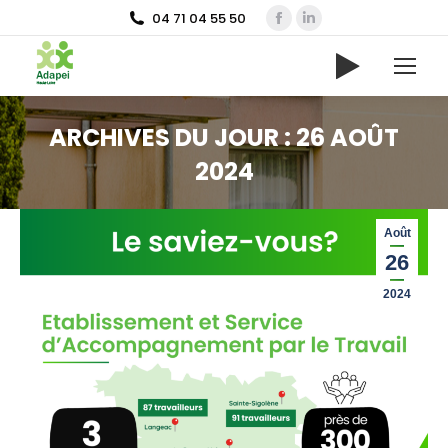
Facebook
LinkedIn
04 71 04 55 50
page
page
opens
opens
in
in
new
new
ARCHIVES DU JOUR :
26 AOÛT
window
window
2024
Vous êtes ici :
Août
26
2024